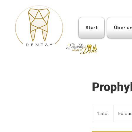
Start
Über u
Prophy
1 Std.
1
Fuldae
S
t