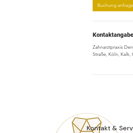
d
Buchung anfrag
Kontaktangab
Zahnarztpraxis De
Straße, Köln, Kalk
Kontakt & Serv